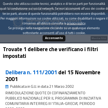
Questo sito utilizza cookie tecnici, analytics e di terze parti per funzionalità
Presidenza del Consiglio dei Ministri
quali la condivisione sui social network. Se non acconsenti all'uso dei cookie di
terze parti, alcune di queste funzionalità potrebbero non essere disponibili.
Per maggiori informazioni sui cookie utilizzati, su come disabilitarli o negare il
Dipartimento per la programmazione e il
consenso all'utilizzo consulta la
privacy policy
.
coordinamento della politica economica
Archivio delle Delibere CIPE dal 1967 a oggi
Se prosegui nella navigazione cliccando su un qualunque elemento
sottostante acconsenti all'uso di tutti i cookie.
Acconsento
Mostra filtri
Trovate 1 delibere che verificano i filtri
impostati
Delibera n. 111/2001
del 15 Novembre
2001
Pubblicata in G.U. in data 21 Marzo 2002
RIMODULAZIONE QUOTE DI COFINANZIAMENTO
PUBBLICO NAZIONALE PER IL PROGRAMMA DI INIZIATIVA
COMUNITARIA INTERREG III 'ITALIA-GRECIA', PERIODO