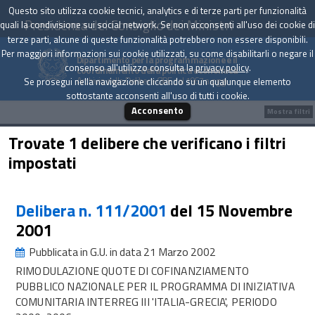
Questo sito utilizza cookie tecnici, analytics e di terze parti per funzionalità
Presidenza del Consiglio dei Ministri
quali la condivisione sui social network. Se non acconsenti all'uso dei cookie di
terze parti, alcune di queste funzionalità potrebbero non essere disponibili.
Per maggiori informazioni sui cookie utilizzati, su come disabilitarli o negare il
Dipartimento per la programmazione e il
consenso all'utilizzo consulta la
privacy policy
.
coordinamento della politica economica
Archivio delle Delibere CIPE dal 1967 a oggi
Se prosegui nella navigazione cliccando su un qualunque elemento
sottostante acconsenti all'uso di tutti i cookie.
Acconsento
Mostra filtri
Trovate 1 delibere che verificano i filtri
impostati
Delibera n. 111/2001
del 15 Novembre
2001
Pubblicata in G.U. in data 21 Marzo 2002
RIMODULAZIONE QUOTE DI COFINANZIAMENTO
PUBBLICO NAZIONALE PER IL PROGRAMMA DI INIZIATIVA
COMUNITARIA INTERREG III 'ITALIA-GRECIA', PERIODO