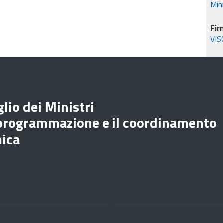
Min
Fir
VIS
lio dei Ministri
 programmazione e il coordinamento
mica