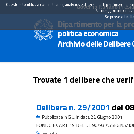
Questo sito utilizza cookie tecnici, analytics e di terze parti per funzionali
Governo Italiano
Presid
Per maggiori informazion
Se prosegui nella
Dipartimento per la pr
politica economica
Archivio delle Delibere
Trovate 1 delibere che verif
Delibera n. 29/2001
del 0
Pubblicata in G.U. in data 22 Giugno 2001
FONDO EX ART. 19 DEL DL 96/93 ASSEGNAZIO
.
permalink