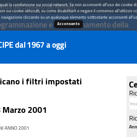
tà quali la condivisione sui social network. Se non acconsenti all'uso dei cookie d
enza del Consiglio dei Ministri
i sui cookie utilizzati, su come disabilitarli o negare il consenso all'utilizzo c
 navigazione cliccando su un qualunque elemento sottostante acconsenti all'uso 
ogrammazione e il coordinamento della
Acconsento
 CIPE dal 1967 a oggi
icano i filtri impostati
Ce
Ri
8 Marzo 2001
Ri
An
NI ANNO 2001