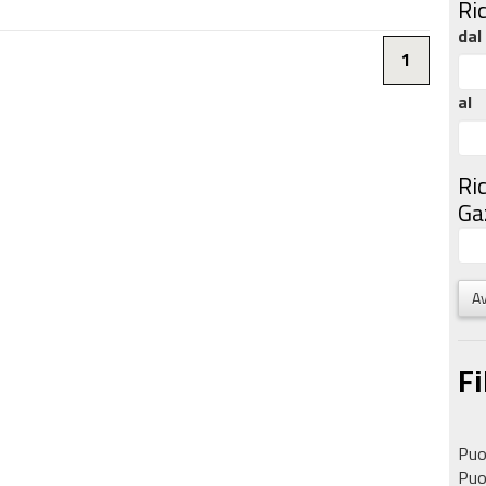
Ri
dal
1
al
Ri
Gaz
Av
Fi
Puoi
Puoi