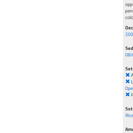
oppu
pens
col
Dec
200
Sed
08/
Set
A
L
Ope
R
Sot
Ric
Amm