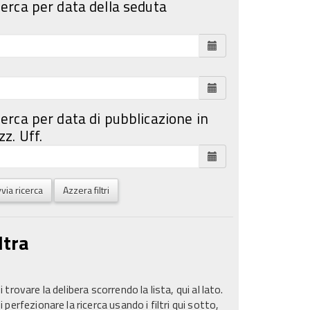
cerca per data della seduta
cerca per data di pubblicazione in
z. Uff.
via ricerca
Azzera filtri
ltra
 trovare la delibera scorrendo la lista, qui al lato.
 perfezionare la ricerca usando i filtri qui sotto,