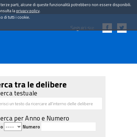
i terze parti, alcune di queste funzionalità potrebbero non essere disponibili.
onsulta la
privacy policy
.
di tutti i cookie.
Seguici su:
rca tra le delibere
cerca testuale
cerca per Anno e Numero
no
Numero