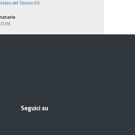
istero del Tesoro
(1)
matario
CO
(1)
Seguici su