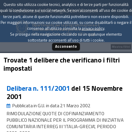
Questo sito utilizza cookie tecnici, analytics e di terze parti per funzionalità
Presidenza del Consiglio dei Ministri
quali la condivisione sui social network. Se non acconsenti all'uso dei cookie di
terze parti, alcune di queste funzionalità potrebbero non essere disponibili.
Per maggiori informazioni sui cookie utilizzati, su come disabilitarli o negare il
Dipartimento per la programmazione e il
consenso all'utilizzo consulta la
privacy policy
.
coordinamento della politica economica
Archivio delle Delibere CIPE dal 1967 a oggi
Se prosegui nella navigazione cliccando su un qualunque elemento
sottostante acconsenti all'uso di tutti i cookie.
Acconsento
Mostra filtri
Trovate 1 delibere che verificano i filtri
impostati
Delibera n. 111/2001
del 15 Novembre
2001
Pubblicata in G.U. in data 21 Marzo 2002
RIMODULAZIONE QUOTE DI COFINANZIAMENTO
PUBBLICO NAZIONALE PER IL PROGRAMMA DI INIZIATIVA
COMUNITARIA INTERREG III 'ITALIA-GRECIA', PERIODO