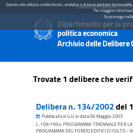
Questo sito utilizza cookie tecnici, analytics e di terze parti per funzionali
Governo Italiano
Presid
Per maggiori informazion
Se prosegui nella
Dipartimento per la pr
politica economica
Archivio delle Delibere
Trovate 1 delibere che verif
Delibera n. 134/2002
del 
Pubblicata in G.U. in data 06 Maggio 2003
L. 109/1994. PROGRAMMA TRIENNALE PER L
PROGRAMMA DEL FONDO EDIFICI DI CULTO - VE