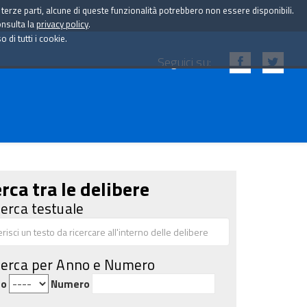
i terze parti, alcune di queste funzionalità potrebbero non essere disponibili.
onsulta la
privacy policy
.
di tutti i cookie.
Seguici su:
rca tra le delibere
cerca testuale
cerca per Anno e Numero
no
Numero