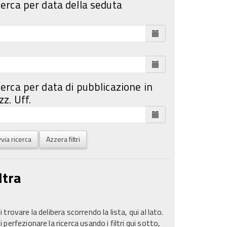
cerca per data della seduta
cerca per data di pubblicazione in
z. Uff.
via ricerca
Azzera filtri
ltra
 trovare la delibera scorrendo la lista, qui al lato.
 perfezionare la ricerca usando i filtri qui sotto,