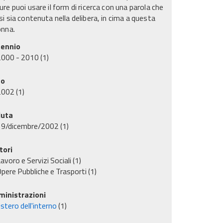
re puoi usare il form di ricerca con una parola che
i sia contenuta nella delibera, in cima a questa
onna.
ennio
2000 - 2010
(1)
no
2002
(1)
uta
19/dicembre/2002
(1)
tori
avoro e Servizi Sociali
(1)
pere Pubbliche e Trasporti
(1)
inistrazioni
stero dell'interno
(1)