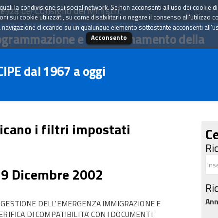
tà quali la condivisione sui social network. Se non acconsenti all'uso dei cookie d
enza del Consiglio dei Ministri
i sui cookie utilizzati, su come disabilitarli o negare il consenso all'utilizzo c
 navigazione cliccando su un qualunque elemento sottostante acconsenti all'uso 
ogrammazione e il coordinamento della
Acconsento
 CIPE dal 1967 a oggi
icano i filtri impostati
Ce
Ri
19 Dicembre 2002
Ri
An
A GESTIONE DELL'EMERGENZA IMMIGRAZIONE E
RIFICA DI COMPATIBILITA' CON I DOCUMENTI