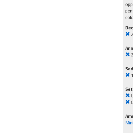
oppu
pens
col
Dec
An
Sed
Set
L
O
Amm
Mini