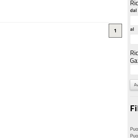
Ri
dal
al
1
Ri
Gaz
Av
Fi
Puoi
Puoi