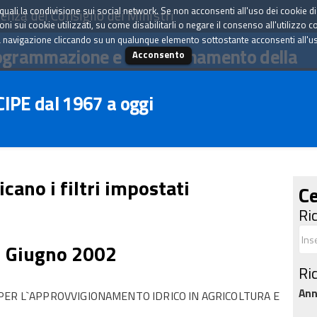
tà quali la condivisione sui social network. Se non acconsenti all'uso dei cookie d
enza del Consiglio dei Ministri
i sui cookie utilizzati, su come disabilitarli o negare il consenso all'utilizzo c
 navigazione cliccando su un qualunque elemento sottostante acconsenti all'uso 
ogrammazione e il coordinamento della
Acconsento
 CIPE dal 1967 a oggi
icano i filtri impostati
Ce
Ri
4 Giugno 2002
Ri
An
PER L`APPROVVIGIONAMENTO IDRICO IN AGRICOLTURA E