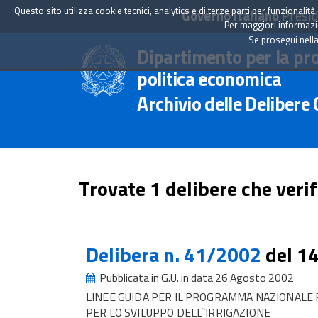
Questo sito utilizza cookie tecnici, analytics e di terze parti per funzionali
Governo Italiano
Presid
Per maggiori informazion
Se prosegui nella
Dipartimento per la pr
politica economica
Archivio delle Delibere
Trovate 1 delibere che verif
Delibera n. 41/2002
del 1
Pubblicata in G.U. in data 26 Agosto 2002
LINEE GUIDA PER IL PROGRAMMA NAZIONALE 
PER LO SVILUPPO DELL`IRRIGAZIONE