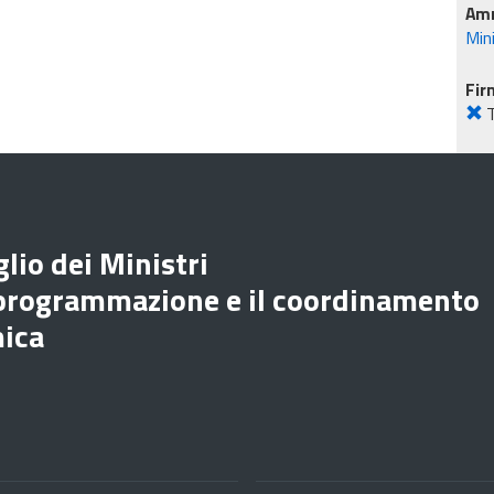
Amm
Mini
Fir
lio dei Ministri
 programmazione e il coordinamento
mica