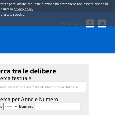
i terze parti, alcune di queste funzionalità potrebbero non essere disponibili.
onsulta la
privacy policy
.
di tutti i cookie.
Seguici su:
rca tra le delibere
cerca testuale
cerca per Anno e Numero
no
Numero