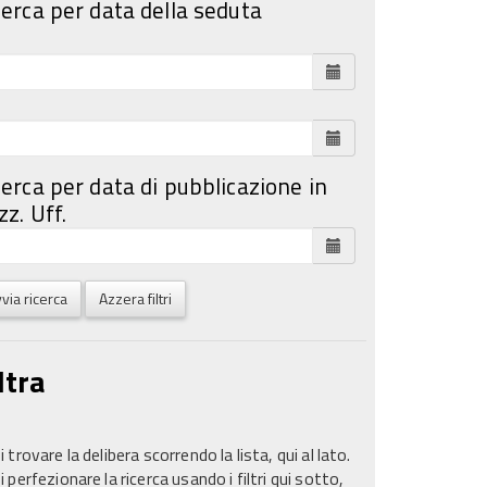
cerca per data della seduta
cerca per data di pubblicazione in
z. Uff.
via ricerca
Azzera filtri
ltra
 trovare la delibera scorrendo la lista, qui al lato.
 perfezionare la ricerca usando i filtri qui sotto,