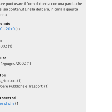
re puoi usare il form di ricerca con una parola che
i sia contenuta nella delibera, in cima a questa
onna.
ennio
0 - 2010
(1)
no
2002
(1)
uta
14/giugno/2002
(1)
tori
gricoltura
(1)
pere Pubbliche e Trasporti
(1)
tosettori
e idriche
(1)