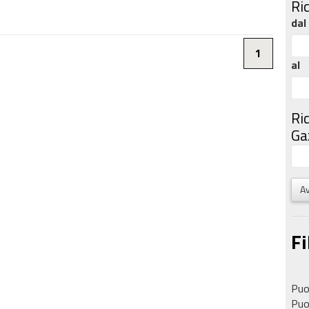
Ri
dal
1
al
Ri
Gaz
Av
Fi
Puoi
Puoi