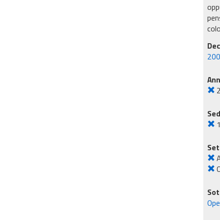
oppu
pens
col
Dec
200
An
Sed
Set
A
O
Sot
Oper