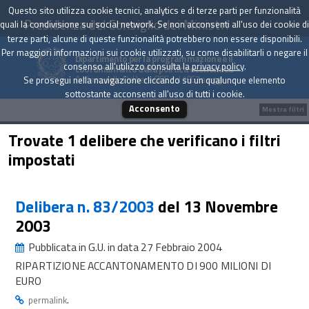
Questo sito utilizza cookie tecnici, analytics e di terze parti per funzionalità
Presidenza del Consiglio dei Ministri
quali la condivisione sui social network. Se non acconsenti all'uso dei cookie di
terze parti, alcune di queste funzionalità potrebbero non essere disponibili.
Per maggiori informazioni sui cookie utilizzati, su come disabilitarli o negare il
Dipartimento per la programmazione e il
consenso all'utilizzo consulta la
privacy policy
.
coordinamento della politica economica
Archivio delle Delibere CIPE dal 1967 a oggi
Se prosegui nella navigazione cliccando su un qualunque elemento
sottostante acconsenti all'uso di tutti i cookie.
Acconsento
Mostra filtri
Trovate 1 delibere che verificano i filtri
impostati
Delibera n. 83/2003
del 13 Novembre
2003
Pubblicata in G.U. in data 27 Febbraio 2004
RIPARTIZIONE ACCANTONAMENTO DI 900 MILIONI DI
EURO
.
permalink