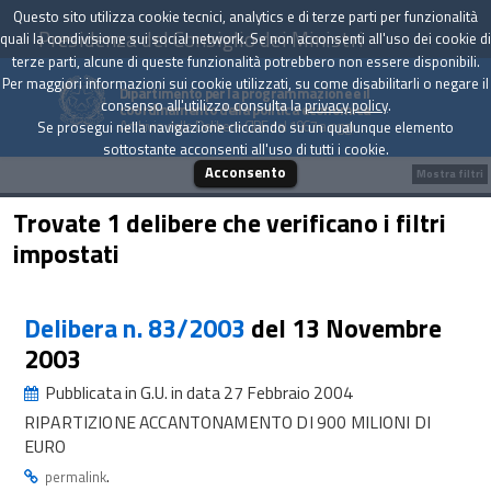
Questo sito utilizza cookie tecnici, analytics e di terze parti per funzionalità
Presidenza del Consiglio dei Ministri
quali la condivisione sui social network. Se non acconsenti all'uso dei cookie di
terze parti, alcune di queste funzionalità potrebbero non essere disponibili.
Per maggiori informazioni sui cookie utilizzati, su come disabilitarli o negare il
Dipartimento per la programmazione e il
consenso all'utilizzo consulta la
privacy policy
.
coordinamento della politica economica
Archivio delle Delibere CIPE dal 1967 a oggi
Se prosegui nella navigazione cliccando su un qualunque elemento
sottostante acconsenti all'uso di tutti i cookie.
Acconsento
Mostra filtri
Trovate 1 delibere che verificano i filtri
impostati
Delibera n. 83/2003
del 13 Novembre
2003
Pubblicata in G.U. in data 27 Febbraio 2004
RIPARTIZIONE ACCANTONAMENTO DI 900 MILIONI DI
EURO
.
permalink