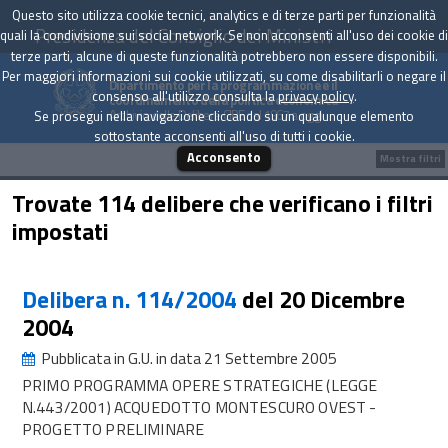
Questo sito utilizza cookie tecnici, analytics e di terze parti per funzionalità
Presidenza del Consiglio dei Ministri
quali la condivisione sui social network. Se non acconsenti all'uso dei cookie di
terze parti, alcune di queste funzionalità potrebbero non essere disponibili.
Per maggiori informazioni sui cookie utilizzati, su come disabilitarli o negare il
Dipartimento per la programmazione e il
consenso all'utilizzo consulta la
privacy policy
.
coordinamento della politica economica
Archivio delle Delibere CIPE dal 1967 a oggi
Se prosegui nella navigazione cliccando su un qualunque elemento
sottostante acconsenti all'uso di tutti i cookie.
Acconsento
Mostra filtri
Trovate 114 delibere che verificano i filtri
impostati
Delibera n. 114/2004
del 20 Dicembre
2004
Pubblicata in G.U. in data 21 Settembre 2005
PRIMO PROGRAMMA OPERE STRATEGICHE (LEGGE
N.443/2001) ACQUEDOTTO MONTESCURO OVEST -
PROGETTO PRELIMINARE