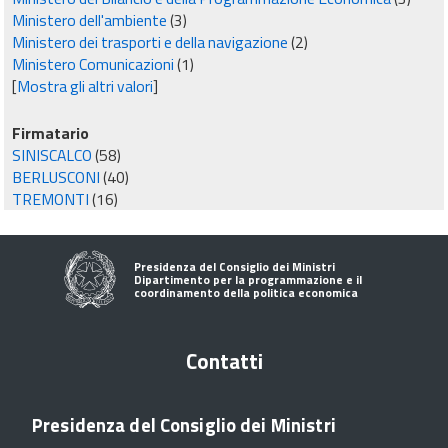
Ministero dell'ambiente
(3)
Ministero dei trasporti e della navigazione
(2)
Ministero Comunicazioni
(1)
[
Mostra gli altri valori
]
Firmatario
SINISCALCO
(58)
BERLUSCONI
(40)
TREMONTI
(16)
Presidenza del Consiglio dei Ministri
Dipartimento per la programmazione e il
coordinamento della politica economica
Contatti
Presidenza del Consiglio dei Ministri