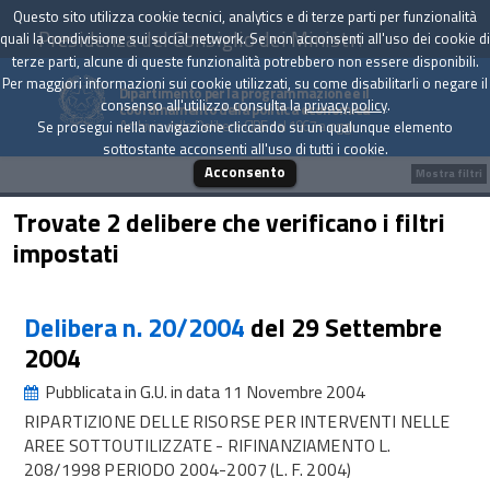
Questo sito utilizza cookie tecnici, analytics e di terze parti per funzionalità
Presidenza del Consiglio dei Ministri
quali la condivisione sui social network. Se non acconsenti all'uso dei cookie di
terze parti, alcune di queste funzionalità potrebbero non essere disponibili.
Per maggiori informazioni sui cookie utilizzati, su come disabilitarli o negare il
Dipartimento per la programmazione e il
consenso all'utilizzo consulta la
privacy policy
.
coordinamento della politica economica
Archivio delle Delibere CIPE dal 1967 a oggi
Se prosegui nella navigazione cliccando su un qualunque elemento
sottostante acconsenti all'uso di tutti i cookie.
Acconsento
Mostra filtri
Trovate 2 delibere che verificano i filtri
impostati
Delibera n. 20/2004
del 29 Settembre
2004
Pubblicata in G.U. in data 11 Novembre 2004
RIPARTIZIONE DELLE RISORSE PER INTERVENTI NELLE
AREE SOTTOUTILIZZATE - RIFINANZIAMENTO L.
208/1998 PERIODO 2004-2007 (L. F. 2004)