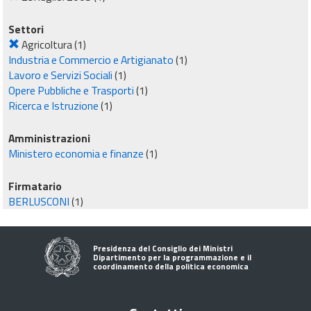
Settori
Agricoltura
(1)
Industria e Commercio e Artigianato
(1)
Lavoro e Servizi Sociali
(1)
Opere Pubbliche e Trasporti
(1)
Ricerca e Istruzione
(1)
Amministrazioni
Ministero economia e finanze
(1)
Firmatario
BERLUSCONI
(1)
Presidenza del Consiglio dei Ministri
Dipartimento per la programmazione e il
coordinamento della politica economica