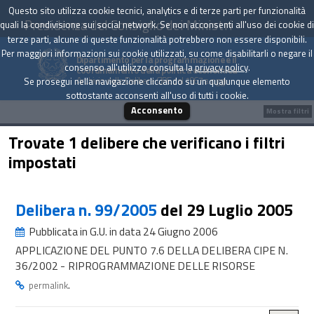
Questo sito utilizza cookie tecnici, analytics e di terze parti per funzionalità
Presidenza del Consiglio dei Ministri
quali la condivisione sui social network. Se non acconsenti all'uso dei cookie di
terze parti, alcune di queste funzionalità potrebbero non essere disponibili.
Per maggiori informazioni sui cookie utilizzati, su come disabilitarli o negare il
Dipartimento per la programmazione e il
consenso all'utilizzo consulta la
privacy policy
.
coordinamento della politica economica
Archivio delle Delibere CIPE dal 1967 a oggi
Se prosegui nella navigazione cliccando su un qualunque elemento
sottostante acconsenti all'uso di tutti i cookie.
Acconsento
Mostra filtri
Trovate 1 delibere che verificano i filtri
impostati
Delibera n. 99/2005
del 29 Luglio 2005
Pubblicata in G.U. in data 24 Giugno 2006
APPLICAZIONE DEL PUNTO 7.6 DELLA DELIBERA CIPE N.
36/2002 - RIPROGRAMMAZIONE DELLE RISORSE
.
permalink