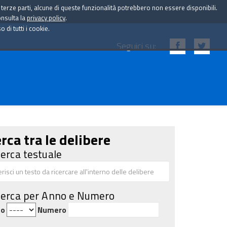
i terze parti, alcune di queste funzionalità potrebbero non essere disponibili.
onsulta la
privacy policy
.
di tutti i cookie.
Seguici su:
rca tra le delibere
cerca testuale
cerca per Anno e Numero
no
Numero