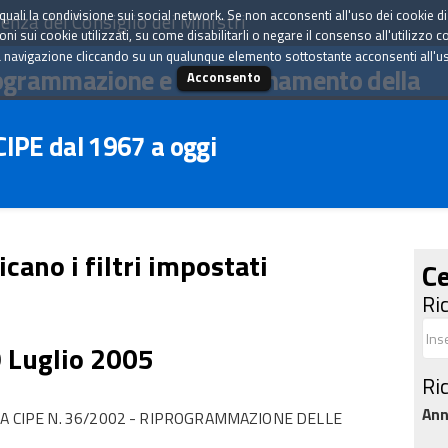
tà quali la condivisione sui social network. Se non acconsenti all'uso dei cookie d
enza del Consiglio dei Ministri
i sui cookie utilizzati, su come disabilitarli o negare il consenso all'utilizzo c
 navigazione cliccando su un qualunque elemento sottostante acconsenti all'uso 
ogrammazione e il coordinamento della
Acconsento
 CIPE dal 1967 a oggi
icano i filtri impostati
Ce
Ri
9 Luglio 2005
Ri
An
A CIPE N. 36/2002 - RIPROGRAMMAZIONE DELLE