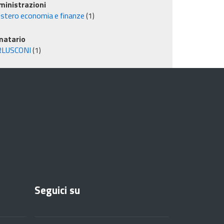
inistrazioni
istero economia e finanze
(1)
matario
RLUSCONI
(1)
Seguici su