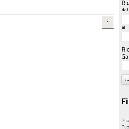
Ri
dal
1
al
Ri
Gaz
Av
Fi
Puoi
Puoi