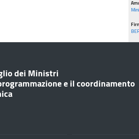
Amm
Min
Fir
BE
lio dei Ministri
 programmazione e il coordinamento
mica