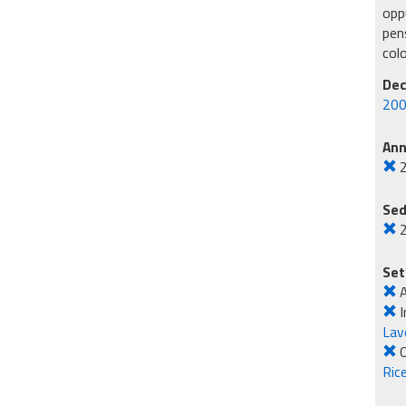
oppu
pens
col
Dec
200
An
Sed
2
Set
A
I
Lavo
O
Rice