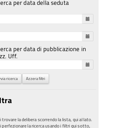
cerca per data della seduta
cerca per data di pubblicazione in
z. Uff.
via ricerca
Azzera filtri
ltra
 trovare la delibera scorrendo la lista, qui al lato.
 perfezionare la ricerca usando i filtri qui sotto,