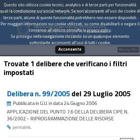
Questo sito utilizza cookie tecnici, analytics e di terze parti per funzionalità
Presidenza del Consiglio dei Ministri
quali la condivisione sui social network. Se non acconsenti all'uso dei cookie di
terze parti, alcune di queste funzionalità potrebbero non essere disponibili.
Per maggiori informazioni sui cookie utilizzati, su come disabilitarli o negare il
Dipartimento per la programmazione e il
consenso all'utilizzo consulta la
privacy policy
.
coordinamento della politica economica
Archivio delle Delibere CIPE dal 1967 a oggi
Se prosegui nella navigazione cliccando su un qualunque elemento
sottostante acconsenti all'uso di tutti i cookie.
Acconsento
Mostra filtri
Trovate 1 delibere che verificano i filtri
impostati
Delibera n. 99/2005
del 29 Luglio 2005
Pubblicata in G.U. in data 24 Giugno 2006
APPLICAZIONE DEL PUNTO 7.6 DELLA DELIBERA CIPE N.
36/2002 - RIPROGRAMMAZIONE DELLE RISORSE
.
permalink