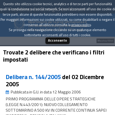
Questo sito utilizza cookie tecnici, analytics e di terze parti per funzionalità
Presidenza del Consiglio dei Ministri
quali la condivisione sui social network. Se non acconsenti all'uso dei cookie di
terze parti, alcune di queste funzionalità potrebbero non essere disponibili.
Per maggiori informazioni sui cookie utilizzati, su come disabilitarli o negare il
Dipartimento per la programmazione e il
consenso all'utilizzo consulta la
privacy policy
.
coordinamento della politica economica
Archivio delle Delibere CIPE dal 1967 a oggi
Se prosegui nella navigazione cliccando su un qualunque elemento
sottostante acconsenti all'uso di tutti i cookie.
Acconsento
Mostra filtri
Trovate 2 delibere che verificano i filtri
impostati
Delibera n. 144/2005
del 02 Dicembre
2005
Pubblicata in G.U. in data 12 Maggio 2006
PRIMO PROGRAMMA DELLE OPERE STRATEGICHE
(LEGGE N.443/2001): NUOVO COLLEGAMENTO
SOTTOMARINO A 500 KV IN CORRENTE CONTINUA SAPEI