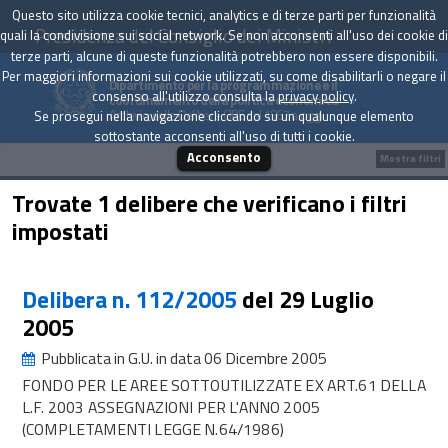
Questo sito utilizza cookie tecnici, analytics e di terze parti per funzionalità
Presidenza del Consiglio dei Ministri
quali la condivisione sui social network. Se non acconsenti all'uso dei cookie di
terze parti, alcune di queste funzionalità potrebbero non essere disponibili.
Per maggiori informazioni sui cookie utilizzati, su come disabilitarli o negare il
Dipartimento per la programmazione e il
consenso all'utilizzo consulta la
privacy policy
.
coordinamento della politica economica
Archivio delle Delibere CIPE dal 1967 a oggi
Se prosegui nella navigazione cliccando su un qualunque elemento
sottostante acconsenti all'uso di tutti i cookie.
Acconsento
Mostra filtri
Trovate 1 delibere che verificano i filtri
impostati
Delibera n. 112/2005
del 29 Luglio
2005
Pubblicata in G.U. in data 06 Dicembre 2005
FONDO PER LE AREE SOTTOUTILIZZATE EX ART.61 DELLA
L.F. 2003 ASSEGNAZIONI PER L'ANNO 2005
(COMPLETAMENTI LEGGE N.64/1986)