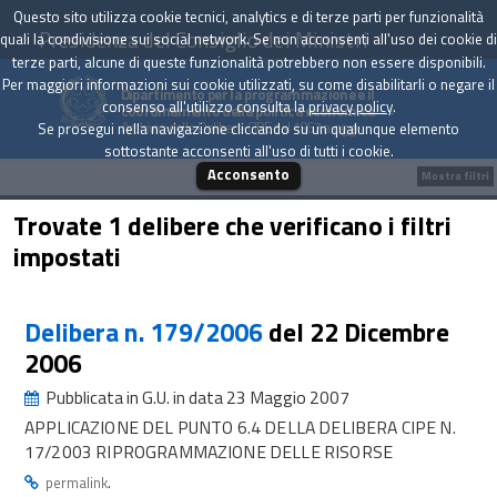
Questo sito utilizza cookie tecnici, analytics e di terze parti per funzionalità
Presidenza del Consiglio dei Ministri
quali la condivisione sui social network. Se non acconsenti all'uso dei cookie di
terze parti, alcune di queste funzionalità potrebbero non essere disponibili.
Per maggiori informazioni sui cookie utilizzati, su come disabilitarli o negare il
Dipartimento per la programmazione e il
consenso all'utilizzo consulta la
privacy policy
.
coordinamento della politica economica
Archivio delle Delibere CIPE dal 1967 a oggi
Se prosegui nella navigazione cliccando su un qualunque elemento
sottostante acconsenti all'uso di tutti i cookie.
Acconsento
Mostra filtri
Trovate 1 delibere che verificano i filtri
impostati
Delibera n. 179/2006
del 22 Dicembre
2006
Pubblicata in G.U. in data 23 Maggio 2007
APPLICAZIONE DEL PUNTO 6.4 DELLA DELIBERA CIPE N.
17/2003 RIPROGRAMMAZIONE DELLE RISORSE
.
permalink