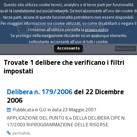
Questo sito utilizza cookie tecnici, analytics e di terze parti per funzionalità
Presidenza del Consiglio dei Ministri
quali la condivisione sui social network. Se non acconsenti all'uso dei cookie di
terze parti, alcune di queste funzionalità potrebbero non essere disponibili.
Per maggiori informazioni sui cookie utilizzati, su come disabilitarli o negare il
Dipartimento per la programmazione e il
consenso all'utilizzo consulta la
privacy policy
.
coordinamento della politica economica
Archivio delle Delibere CIPE dal 1967 a oggi
Se prosegui nella navigazione cliccando su un qualunque elemento
sottostante acconsenti all'uso di tutti i cookie.
Acconsento
Mostra filtri
Trovate 1 delibere che verificano i filtri
impostati
Delibera n. 179/2006
del 22 Dicembre
2006
Pubblicata in G.U. in data 23 Maggio 2007
APPLICAZIONE DEL PUNTO 6.4 DELLA DELIBERA CIPE N.
17/2003 RIPROGRAMMAZIONE DELLE RISORSE
.
permalink