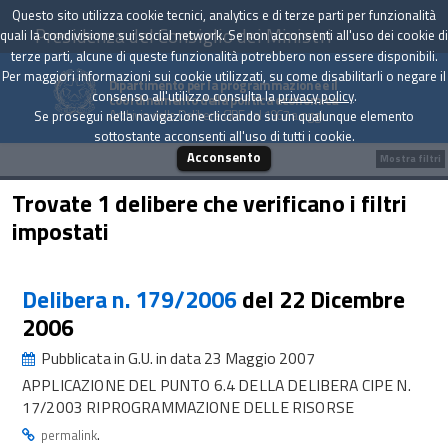
Questo sito utilizza cookie tecnici, analytics e di terze parti per funzionalità
Presidenza del Consiglio dei Ministri
quali la condivisione sui social network. Se non acconsenti all'uso dei cookie di
terze parti, alcune di queste funzionalità potrebbero non essere disponibili.
Per maggiori informazioni sui cookie utilizzati, su come disabilitarli o negare il
Dipartimento per la programmazione e il
consenso all'utilizzo consulta la
privacy policy
.
coordinamento della politica economica
Archivio delle Delibere CIPE dal 1967 a oggi
Se prosegui nella navigazione cliccando su un qualunque elemento
sottostante acconsenti all'uso di tutti i cookie.
Acconsento
Mostra filtri
Trovate 1 delibere che verificano i filtri
impostati
Delibera n. 179/2006
del 22 Dicembre
2006
Pubblicata in G.U. in data 23 Maggio 2007
APPLICAZIONE DEL PUNTO 6.4 DELLA DELIBERA CIPE N.
17/2003 RIPROGRAMMAZIONE DELLE RISORSE
.
permalink