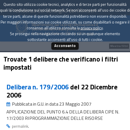
Questo sito utilizza cookie tecnici, analytics e di terze parti per funzionalità
Presidenza del Consiglio dei Ministri
quali la condivisione sui social network. Se non acconsenti all'uso dei cookie di
terze parti, alcune di queste funzionalità potrebbero non essere disponibili.
Per maggiori informazioni sui cookie utilizzati, su come disabilitarli o negare il
Dipartimento per la programmazione e il
consenso all'utilizzo consulta la
privacy policy
.
coordinamento della politica economica
Archivio delle Delibere CIPE dal 1967 a oggi
Se prosegui nella navigazione cliccando su un qualunque elemento
sottostante acconsenti all'uso di tutti i cookie.
Acconsento
Mostra filtri
Trovate 1 delibere che verificano i filtri
impostati
Delibera n. 179/2006
del 22 Dicembre
2006
Pubblicata in G.U. in data 23 Maggio 2007
APPLICAZIONE DEL PUNTO 6.4 DELLA DELIBERA CIPE N.
17/2003 RIPROGRAMMAZIONE DELLE RISORSE
.
permalink