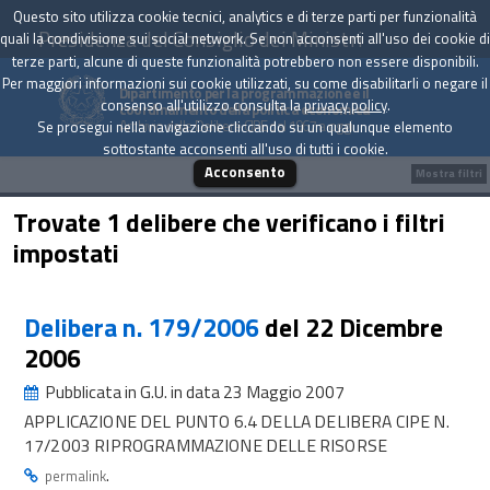
Questo sito utilizza cookie tecnici, analytics e di terze parti per funzionalità
Presidenza del Consiglio dei Ministri
quali la condivisione sui social network. Se non acconsenti all'uso dei cookie di
terze parti, alcune di queste funzionalità potrebbero non essere disponibili.
Per maggiori informazioni sui cookie utilizzati, su come disabilitarli o negare il
Dipartimento per la programmazione e il
consenso all'utilizzo consulta la
privacy policy
.
coordinamento della politica economica
Archivio delle Delibere CIPE dal 1967 a oggi
Se prosegui nella navigazione cliccando su un qualunque elemento
sottostante acconsenti all'uso di tutti i cookie.
Acconsento
Mostra filtri
Trovate 1 delibere che verificano i filtri
impostati
Delibera n. 179/2006
del 22 Dicembre
2006
Pubblicata in G.U. in data 23 Maggio 2007
APPLICAZIONE DEL PUNTO 6.4 DELLA DELIBERA CIPE N.
17/2003 RIPROGRAMMAZIONE DELLE RISORSE
.
permalink