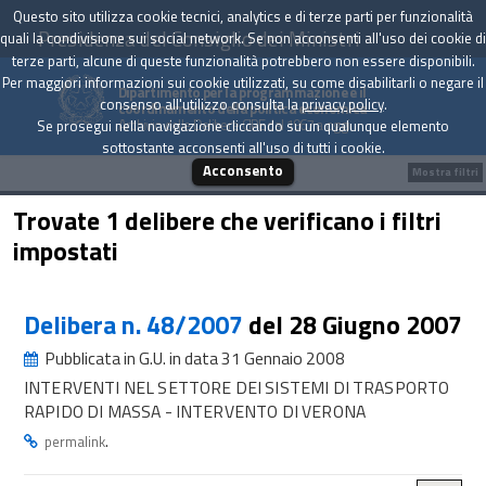
Questo sito utilizza cookie tecnici, analytics e di terze parti per funzionalità
Presidenza del Consiglio dei Ministri
quali la condivisione sui social network. Se non acconsenti all'uso dei cookie di
terze parti, alcune di queste funzionalità potrebbero non essere disponibili.
Per maggiori informazioni sui cookie utilizzati, su come disabilitarli o negare il
Dipartimento per la programmazione e il
consenso all'utilizzo consulta la
privacy policy
.
coordinamento della politica economica
Archivio delle Delibere CIPE dal 1967 a oggi
Se prosegui nella navigazione cliccando su un qualunque elemento
sottostante acconsenti all'uso di tutti i cookie.
Acconsento
Mostra filtri
Trovate 1 delibere che verificano i filtri
impostati
Delibera n. 48/2007
del 28 Giugno 2007
Pubblicata in G.U. in data 31 Gennaio 2008
INTERVENTI NEL SETTORE DEI SISTEMI DI TRASPORTO
RAPIDO DI MASSA - INTERVENTO DI VERONA
.
permalink