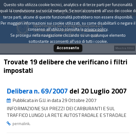
Questo sito utilizza cookie tecnici, analytics e di terze parti per funzionalità
Presidenza del Consiglio dei Ministri
quali la condivisione sui social network. Se non acconsenti all'uso dei cookie di
terze parti, alcune di queste funzionalità potrebbero non essere disponibili.
Per maggiori informazioni sui cookie utilizzati, su come disabilitarli o negare il
Dipartimento per la programmazione e il
consenso all'utilizzo consulta la
privacy policy
.
coordinamento della politica economica
Archivio delle Delibere CIPE dal 1967 a oggi
Se prosegui nella navigazione cliccando su un qualunque elemento
sottostante acconsenti all'uso di tutti i cookie.
Acconsento
Mostra filtri
Trovate 19 delibere che verificano i filtri
impostati
Delibera n. 69/2007
del 20 Luglio 2007
Pubblicata in G.U. in data 29 Ottobre 2007
INFORMAZIONE SUI PREZZI DEI CARBURANTI E SUL
TRAFFICO LUNGO LA RETE AUTOSTRADALE E STRADALE
.
permalink