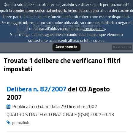
Questo sito utilizza cookie tecnici, analytics e di terze parti per funzionalità
Presidenza del Consiglio dei Ministri
quali la condivisione sui social network. Se non acconsenti all'uso dei cookie di
terze parti, alcune di queste funzionalità potrebbero non essere disponibili.
Per maggiori informazioni sui cookie utilizzati, su come disabilitarli o negare il
Dipartimento per la programmazione e il
consenso all'utilizzo consulta la
privacy policy
.
coordinamento della politica economica
Archivio delle Delibere CIPE dal 1967 a oggi
Se prosegui nella navigazione cliccando su un qualunque elemento
sottostante acconsenti all'uso di tutti i cookie.
Acconsento
Mostra filtri
Trovate 1 delibere che verificano i filtri
impostati
Delibera n. 82/2007
del 03 Agosto
2007
Pubblicata in G.U. in data 29 Dicembre 2007
QUADRO STRATEGICO NAZIONALE (QSN) 2007-2013
.
permalink