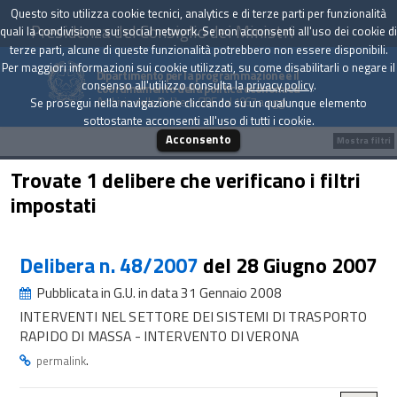
Questo sito utilizza cookie tecnici, analytics e di terze parti per funzionalità
Presidenza del Consiglio dei Ministri
quali la condivisione sui social network. Se non acconsenti all'uso dei cookie di
terze parti, alcune di queste funzionalità potrebbero non essere disponibili.
Per maggiori informazioni sui cookie utilizzati, su come disabilitarli o negare il
Dipartimento per la programmazione e il
consenso all'utilizzo consulta la
privacy policy
.
coordinamento della politica economica
Archivio delle Delibere CIPE dal 1967 a oggi
Se prosegui nella navigazione cliccando su un qualunque elemento
sottostante acconsenti all'uso di tutti i cookie.
Acconsento
Mostra filtri
Trovate 1 delibere che verificano i filtri
impostati
Delibera n. 48/2007
del 28 Giugno 2007
Pubblicata in G.U. in data 31 Gennaio 2008
INTERVENTI NEL SETTORE DEI SISTEMI DI TRASPORTO
RAPIDO DI MASSA - INTERVENTO DI VERONA
.
permalink