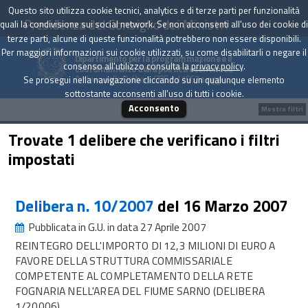
Questo sito utilizza cookie tecnici, analytics e di terze parti per funzionalità
Presidenza del Consiglio dei Ministri
quali la condivisione sui social network. Se non acconsenti all'uso dei cookie di
terze parti, alcune di queste funzionalità potrebbero non essere disponibili.
Per maggiori informazioni sui cookie utilizzati, su come disabilitarli o negare il
Dipartimento per la programmazione e il
consenso all'utilizzo consulta la
privacy policy
.
coordinamento della politica economica
Archivio delle Delibere CIPE dal 1967 a oggi
Se prosegui nella navigazione cliccando su un qualunque elemento
sottostante acconsenti all'uso di tutti i cookie.
Acconsento
Mostra filtri
Trovate 1 delibere che verificano i filtri
impostati
Delibera n. 10/2007
del 16 Marzo 2007
Pubblicata in G.U. in data 27 Aprile 2007
REINTEGRO DELL'IMPORTO DI 12,3 MILIONI DI EURO A
FAVORE DELLA STRUTTURA COMMISSARIALE
COMPETENTE AL COMPLETAMENTO DELLA RETE
FOGNARIA NELL'AREA DEL FIUME SARNO (DELIBERA
1/20006)