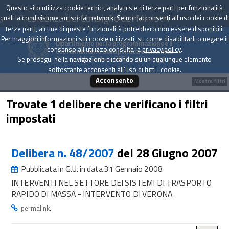
Questo sito utilizza cookie tecnici, analytics e di terze parti per funzionalità
Presidenza del Consiglio dei Ministri
quali la condivisione sui social network. Se non acconsenti all'uso dei cookie di
terze parti, alcune di queste funzionalità potrebbero non essere disponibili.
Per maggiori informazioni sui cookie utilizzati, su come disabilitarli o negare il
Dipartimento per la programmazione e il
consenso all'utilizzo consulta la
privacy policy
.
coordinamento della politica economica
Archivio delle Delibere CIPE dal 1967 a oggi
Se prosegui nella navigazione cliccando su un qualunque elemento
sottostante acconsenti all'uso di tutti i cookie.
Acconsento
Mostra filtri
Trovate 1 delibere che verificano i filtri
impostati
Delibera n. 48/2007
del 28 Giugno 2007
Pubblicata in G.U. in data 31 Gennaio 2008
INTERVENTI NEL SETTORE DEI SISTEMI DI TRASPORTO
RAPIDO DI MASSA - INTERVENTO DI VERONA
.
permalink