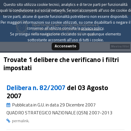
Questo sito utilizza cookie tecnici, analytics e di terze parti per funzionalità
Presidenza del Consiglio dei Ministri
quali la condivisione sui social network. Se non acconsenti all'uso dei cookie di
terze parti, alcune di queste funzionalità potrebbero non essere disponibili.
Per maggiori informazioni sui cookie utilizzati, su come disabilitarli o negare il
Dipartimento per la programmazione e il
consenso all'utilizzo consulta la
privacy policy
.
coordinamento della politica economica
Archivio delle Delibere CIPE dal 1967 a oggi
Se prosegui nella navigazione cliccando su un qualunque elemento
sottostante acconsenti all'uso di tutti i cookie.
Acconsento
Mostra filtri
Trovate 1 delibere che verificano i filtri
impostati
Delibera n. 82/2007
del 03 Agosto
2007
Pubblicata in G.U. in data 29 Dicembre 2007
QUADRO STRATEGICO NAZIONALE (QSN) 2007-2013
.
permalink