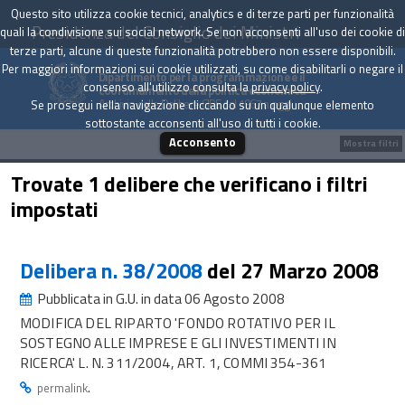
Questo sito utilizza cookie tecnici, analytics e di terze parti per funzionalità
Presidenza del Consiglio dei Ministri
quali la condivisione sui social network. Se non acconsenti all'uso dei cookie di
terze parti, alcune di queste funzionalità potrebbero non essere disponibili.
Per maggiori informazioni sui cookie utilizzati, su come disabilitarli o negare il
Dipartimento per la programmazione e il
consenso all'utilizzo consulta la
privacy policy
.
coordinamento della politica economica
Archivio delle Delibere CIPE dal 1967 a oggi
Se prosegui nella navigazione cliccando su un qualunque elemento
sottostante acconsenti all'uso di tutti i cookie.
Acconsento
Mostra filtri
Trovate 1 delibere che verificano i filtri
impostati
Delibera n. 38/2008
del 27 Marzo 2008
Pubblicata in G.U. in data 06 Agosto 2008
MODIFICA DEL RIPARTO 'FONDO ROTATIVO PER IL
SOSTEGNO ALLE IMPRESE E GLI INVESTIMENTI IN
RICERCA' L. N. 311/2004, ART. 1, COMMI 354-361
.
permalink