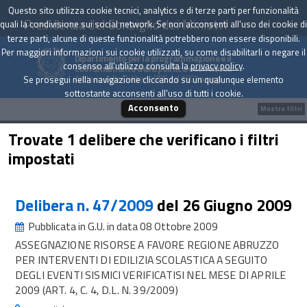
Questo sito utilizza cookie tecnici, analytics e di terze parti per funzionalità
Presidenza del Consiglio dei Ministri
quali la condivisione sui social network. Se non acconsenti all'uso dei cookie di
terze parti, alcune di queste funzionalità potrebbero non essere disponibili.
Per maggiori informazioni sui cookie utilizzati, su come disabilitarli o negare il
Dipartimento per la programmazione e il
consenso all'utilizzo consulta la
privacy policy
.
coordinamento della politica economica
Archivio delle Delibere CIPE dal 1967 a oggi
Se prosegui nella navigazione cliccando su un qualunque elemento
sottostante acconsenti all'uso di tutti i cookie.
Acconsento
Mostra filtri
Trovate 1 delibere che verificano i filtri
impostati
Delibera n. 47/2009
del 26 Giugno 2009
Pubblicata in G.U. in data 08 Ottobre 2009
ASSEGNAZIONE RISORSE A FAVORE REGIONE ABRUZZO
PER INTERVENTI DI EDILIZIA SCOLASTICA A SEGUITO
DEGLI EVENTI SISMICI VERIFICATISI NEL MESE DI APRILE
2009 (ART. 4, C. 4, D.L. N. 39/2009)