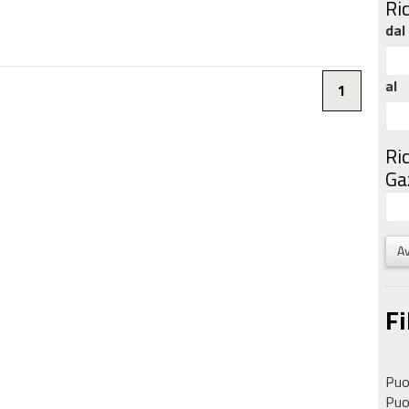
Ri
dal
al
1
Ri
Gaz
Av
Fi
Puoi
Puoi