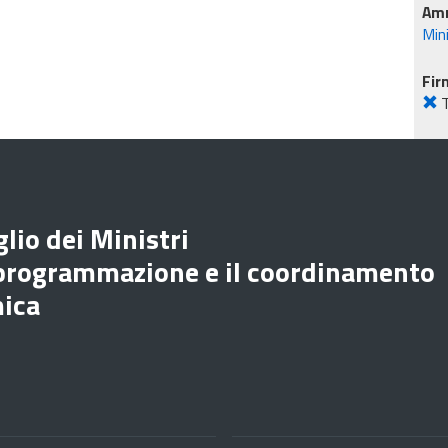
Amm
Min
Fir
lio dei Ministri
 programmazione e il coordinamento
mica