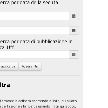
cerca per data della seduta
cerca per data di pubblicazione in
z. Uff.
via ricerca
Azzera filtri
ltra
 trovare la delibera scorrendo la lista, qui al lato.
 perfezionare la ricerca usando i filtri qui sotto,