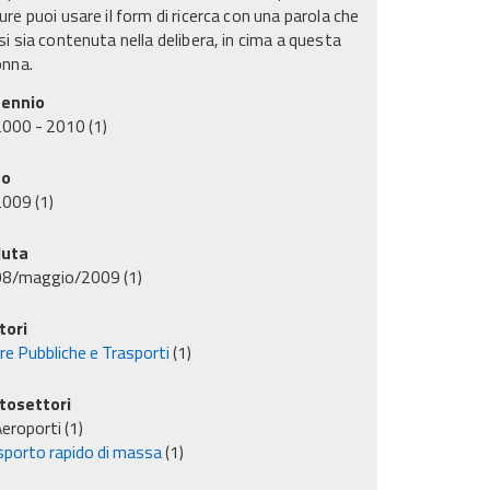
re puoi usare il form di ricerca con una parola che
i sia contenuta nella delibera, in cima a questa
onna.
ennio
2000 - 2010
(1)
no
2009
(1)
uta
08/maggio/2009
(1)
tori
re Pubbliche e Trasporti
(1)
tosettori
eroporti
(1)
sporto rapido di massa
(1)