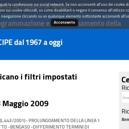
tà quali la condivisione sui social network. Se non acconsenti all'uso dei cookie d
enza del Consiglio dei Ministri
i sui cookie utilizzati, su come disabilitarli o negare il consenso all'utilizzo c
 navigazione cliccando su un qualunque elemento sottostante acconsenti all'uso 
ogrammazione e il coordinamento della
Acconsento
 CIPE dal 1967 a oggi
icano i filtri impostati
Ce
Ri
8 Maggio 2009
Ri
An
L.443/2001)- PROLUNGOAMENTO DELLA LINEA 1
TTO -BENGASO -DIFFERIMENTO TERMINI DI