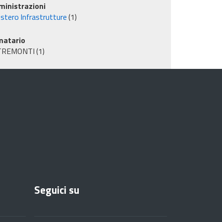
inistrazioni
istero Infrastrutture
(1)
matario
TREMONTI
(1)
Seguici su