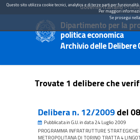
Questo sito utilizza cookie tecnici, analytics e di terze parti per funzionali
Governo Italiano
Presid
Per maggiori informazion
Se prosegui nella
Dipartimento per la pr
politica economica
Archivio delle Delibere
Trovate 1 delibere che verif
Delibera n. 12/2009
del 0
Pubblicata in G.U. in data 24 Luglio 2009
PROGRAMMA INFRATRUTTURE STRATEGICHE (
METROPOLITANA DI TORINO TRATTA 4 LINGO