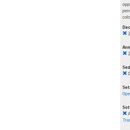
oppu
pens
col
Dec
An
Sed
Set
Ope
Sot
A
Tra