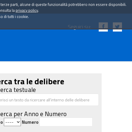
i terze parti, alcune di queste funzionalità potrebbero non essere disponibili.
onsulta la
privacy policy
.
di tutti i cookie.
Seguici su:
rca tra le delibere
cerca testuale
cerca per Anno e Numero
no
Numero