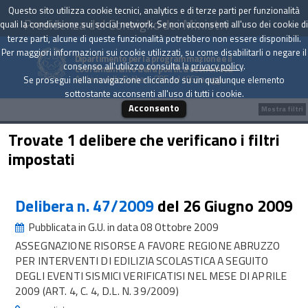
Questo sito utilizza cookie tecnici, analytics e di terze parti per funzionalità
Presidenza del Consiglio dei Ministri
quali la condivisione sui social network. Se non acconsenti all'uso dei cookie di
terze parti, alcune di queste funzionalità potrebbero non essere disponibili.
Per maggiori informazioni sui cookie utilizzati, su come disabilitarli o negare il
Dipartimento per la programmazione e il
consenso all'utilizzo consulta la
privacy policy
.
coordinamento della politica economica
Archivio delle Delibere CIPE dal 1967 a oggi
Se prosegui nella navigazione cliccando su un qualunque elemento
sottostante acconsenti all'uso di tutti i cookie.
Acconsento
Mostra filtri
Trovate 1 delibere che verificano i filtri
impostati
Delibera n. 47/2009
del 26 Giugno 2009
Pubblicata in G.U. in data 08 Ottobre 2009
ASSEGNAZIONE RISORSE A FAVORE REGIONE ABRUZZO
PER INTERVENTI DI EDILIZIA SCOLASTICA A SEGUITO
DEGLI EVENTI SISMICI VERIFICATISI NEL MESE DI APRILE
2009 (ART. 4, C. 4, D.L. N. 39/2009)