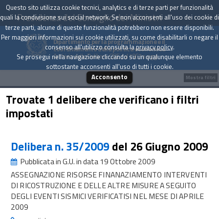
Questo sito utilizza cookie tecnici, analytics e di terze parti per funzionalità
Presidenza del Consiglio dei Ministri
quali la condivisione sui social network. Se non acconsenti all'uso dei cookie di
terze parti, alcune di queste funzionalità potrebbero non essere disponibili.
Per maggiori informazioni sui cookie utilizzati, su come disabilitarli o negare il
Dipartimento per la programmazione e il
consenso all'utilizzo consulta la
privacy policy
.
coordinamento della politica economica
Archivio delle Delibere CIPE dal 1967 a oggi
Se prosegui nella navigazione cliccando su un qualunque elemento
sottostante acconsenti all'uso di tutti i cookie.
Acconsento
Mostra filtri
Trovate 1 delibere che verificano i filtri
impostati
Delibera n. 35/2009
del 26 Giugno 2009
Pubblicata in G.U. in data 19 Ottobre 2009
ASSEGNAZIONE RISORSE FINANAZIAMENTO INTERVENTI
DI RICOSTRUZIONE E DELLE ALTRE MISURE A SEGUITO
DEGLI EVENTI SISMICI VERIFICATISI NEL MESE DI APRILE
2009