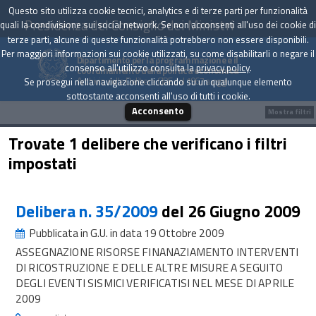
Questo sito utilizza cookie tecnici, analytics e di terze parti per funzionalità
Presidenza del Consiglio dei Ministri
quali la condivisione sui social network. Se non acconsenti all'uso dei cookie di
terze parti, alcune di queste funzionalità potrebbero non essere disponibili.
Per maggiori informazioni sui cookie utilizzati, su come disabilitarli o negare il
Dipartimento per la programmazione e il
consenso all'utilizzo consulta la
privacy policy
.
coordinamento della politica economica
Archivio delle Delibere CIPE dal 1967 a oggi
Se prosegui nella navigazione cliccando su un qualunque elemento
sottostante acconsenti all'uso di tutti i cookie.
Acconsento
Mostra filtri
Trovate 1 delibere che verificano i filtri
impostati
Delibera n. 35/2009
del 26 Giugno 2009
Pubblicata in G.U. in data 19 Ottobre 2009
ASSEGNAZIONE RISORSE FINANAZIAMENTO INTERVENTI
DI RICOSTRUZIONE E DELLE ALTRE MISURE A SEGUITO
DEGLI EVENTI SISMICI VERIFICATISI NEL MESE DI APRILE
2009