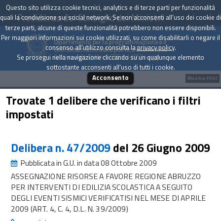
Questo sito utilizza cookie tecnici, analytics e di terze parti per funzionalità
Presidenza del Consiglio dei Ministri
quali la condivisione sui social network. Se non acconsenti all'uso dei cookie di
terze parti, alcune di queste funzionalità potrebbero non essere disponibili.
Per maggiori informazioni sui cookie utilizzati, su come disabilitarli o negare il
Dipartimento per la programmazione e il
consenso all'utilizzo consulta la
privacy policy
.
coordinamento della politica economica
Archivio delle Delibere CIPE dal 1967 a oggi
Se prosegui nella navigazione cliccando su un qualunque elemento
sottostante acconsenti all'uso di tutti i cookie.
Acconsento
Mostra filtri
Trovate 1 delibere che verificano i filtri
impostati
Delibera n. 47/2009
del 26 Giugno 2009
Pubblicata in G.U. in data 08 Ottobre 2009
ASSEGNAZIONE RISORSE A FAVORE REGIONE ABRUZZO
PER INTERVENTI DI EDILIZIA SCOLASTICA A SEGUITO
DEGLI EVENTI SISMICI VERIFICATISI NEL MESE DI APRILE
2009 (ART. 4, C. 4, D.L. N. 39/2009)