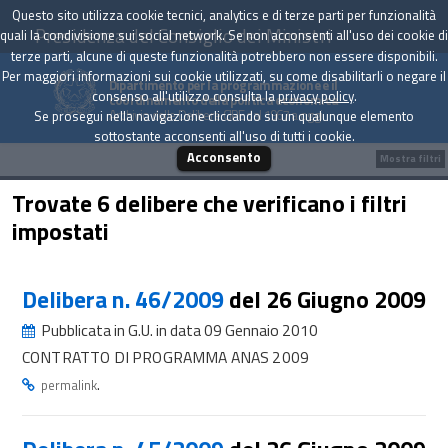
Questo sito utilizza cookie tecnici, analytics e di terze parti per funzionalità
Presidenza del Consiglio dei Ministri
quali la condivisione sui social network. Se non acconsenti all'uso dei cookie di
terze parti, alcune di queste funzionalità potrebbero non essere disponibili.
Per maggiori informazioni sui cookie utilizzati, su come disabilitarli o negare il
Dipartimento per la programmazione e il
consenso all'utilizzo consulta la
privacy policy
.
coordinamento della politica economica
Archivio delle Delibere CIPE dal 1967 a oggi
Se prosegui nella navigazione cliccando su un qualunque elemento
sottostante acconsenti all'uso di tutti i cookie.
Acconsento
Mostra filtri
Trovate 6 delibere che verificano i filtri
impostati
Delibera n. 46/2009
del 26 Giugno 2009
Pubblicata in G.U. in data 09 Gennaio 2010
CONTRATTO DI PROGRAMMA ANAS 2009
.
permalink