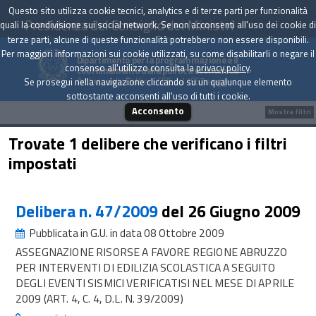
Questo sito utilizza cookie tecnici, analytics e di terze parti per funzionalità
Presidenza del Consiglio dei Ministri
quali la condivisione sui social network. Se non acconsenti all'uso dei cookie di
terze parti, alcune di queste funzionalità potrebbero non essere disponibili.
Per maggiori informazioni sui cookie utilizzati, su come disabilitarli o negare il
Dipartimento per la programmazione e il
consenso all'utilizzo consulta la
privacy policy
.
coordinamento della politica economica
Archivio delle Delibere CIPE dal 1967 a oggi
Se prosegui nella navigazione cliccando su un qualunque elemento
sottostante acconsenti all'uso di tutti i cookie.
Acconsento
Mostra filtri
Trovate 1 delibere che verificano i filtri
impostati
Delibera n. 47/2009
del 26 Giugno 2009
Pubblicata in G.U. in data 08 Ottobre 2009
ASSEGNAZIONE RISORSE A FAVORE REGIONE ABRUZZO
PER INTERVENTI DI EDILIZIA SCOLASTICA A SEGUITO
DEGLI EVENTI SISMICI VERIFICATISI NEL MESE DI APRILE
2009 (ART. 4, C. 4, D.L. N. 39/2009)