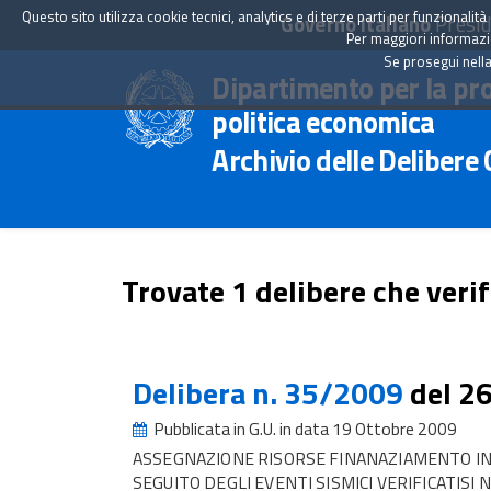
Questo sito utilizza cookie tecnici, analytics e di terze parti per funzionali
Governo Italiano
Presid
Per maggiori informazion
Se prosegui nella
Dipartimento per la pr
politica economica
Archivio delle Delibere
Trovate 1 delibere che verif
Delibera n. 35/2009
del 2
Pubblicata in G.U. in data 19 Ottobre 2009
ASSEGNAZIONE RISORSE FINANAZIAMENTO INT
SEGUITO DEGLI EVENTI SISMICI VERIFICATISI 