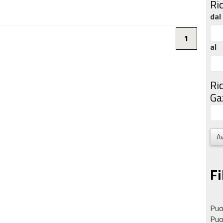
Ri
dal
1
al
Ri
Gaz
Av
Fi
Puoi
Puoi