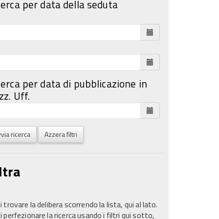
cerca per data della seduta
cerca per data di pubblicazione in
z. Uff.
via ricerca
Azzera filtri
ltra
 trovare la delibera scorrendo la lista, qui al lato.
 perfezionare la ricerca usando i filtri qui sotto,