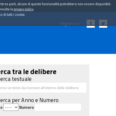
i terze parti, alcune di queste funzionalità potrebbero non essere disponibili.
onsulta la
privacy policy
.
di tutti i cookie.
Seguici su:
rca tra le delibere
cerca testuale
cerca per Anno e Numero
no
Numero