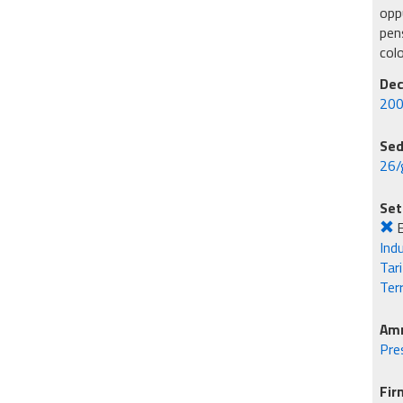
oppu
pens
col
Dec
200
Sed
26/
Set
E
Ind
Tar
Ter
Amm
Pres
Fir