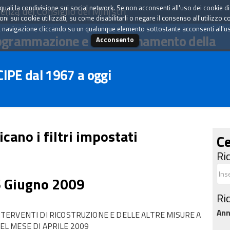
tà quali la condivisione sui social network. Se non acconsenti all'uso dei cookie d
enza del Consiglio dei Ministri
i sui cookie utilizzati, su come disabilitarli o negare il consenso all'utilizzo c
 navigazione cliccando su un qualunque elemento sottostante acconsenti all'uso 
ogrammazione e il coordinamento della
Acconsento
 CIPE dal 1967 a oggi
icano i filtri impostati
Ce
Ri
6 Giugno 2009
Ri
An
ERVENTI DI RICOSTRUZIONE E DELLE ALTRE MISURE A
NEL MESE DI APRILE 2009