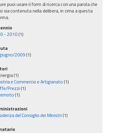
re puoi usare il form di ricerca con una parola che
i sia contenuta nella delibera, in cima a questa
onna.
ennio
0 - 2010
(1)
uta
giugno/2009
(1)
tori
nergia
(1)
ustria e Commercio e Artigianato
(1)
iffe/Prezzi
(1)
remoto
(1)
inistrazioni
idenza del Consiglio dei Ministri
(1)
matario