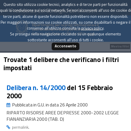
Questo sito utilizza cookie tecnici, analytics e di terze parti per funzionalità
Presidenza del Consiglio dei Ministri
quali la condivisione sui social network. Se non acconsenti all'uso dei cookie di
terze parti, alcune di queste funzionalità potrebbero non essere disponibili.
Per maggiori informazioni sui cookie utilizzati, su come disabilitarli o negare il
Dipartimento per la programmazione e il
consenso all'utilizzo consulta la
privacy policy
.
coordinamento della politica economica
Archivio delle Delibere CIPE dal 1967 a oggi
Se prosegui nella navigazione cliccando su un qualunque elemento
sottostante acconsenti all'uso di tutti i cookie.
Acconsento
Mostra filtri
Trovate 1 delibere che verificano i filtri
impostati
Delibera n. 14/2000
del 15 Febbraio
2000
Pubblicata in G.U. in data 26 Aprile 2000
RIPARTO RISORSE AREE DEPRESSE 2000-2002 LEGGE
FIANANZIARIA 2000 (TAB. D)
.
permalink