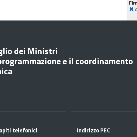
Fir
lio dei Ministri
 programmazione e il coordinamento
mica
apiti telefonici
Indirizzo PEC