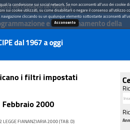
tà quali la condivisione sui social network. Se non acconsenti all'uso dei cookie d
enza del Consiglio dei Ministri
i sui cookie utilizzati, su come disabilitarli o negare il consenso all'utilizzo c
 navigazione cliccando su un qualunque elemento sottostante acconsenti all'uso 
ogrammazione e il coordinamento della
Acconsento
 CIPE dal 1967 a oggi
icano i filtri impostati
Ce
Ri
5 Febbraio 2000
Ri
An
LEGGE FIANANZIARIA 2000 (TAB. D)