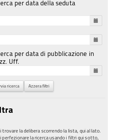
cerca per data della seduta
cerca per data di pubblicazione in
z. Uff.
via ricerca
Azzera filtri
ltra
 trovare la delibera scorrendo la lista, qui al lato.
 perfezionare la ricerca usando i filtri qui sotto,