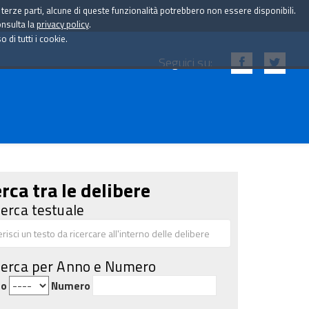
i terze parti, alcune di queste funzionalità potrebbero non essere disponibili.
onsulta la
privacy policy
.
di tutti i cookie.
Seguici su:
rca tra le delibere
cerca testuale
cerca per Anno e Numero
no
Numero