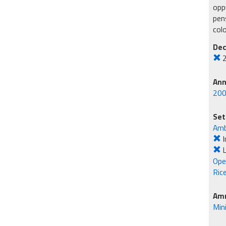
oppu
pens
col
Dec
An
20
Set
Amb
I
L
Ope
Rice
Amm
Min