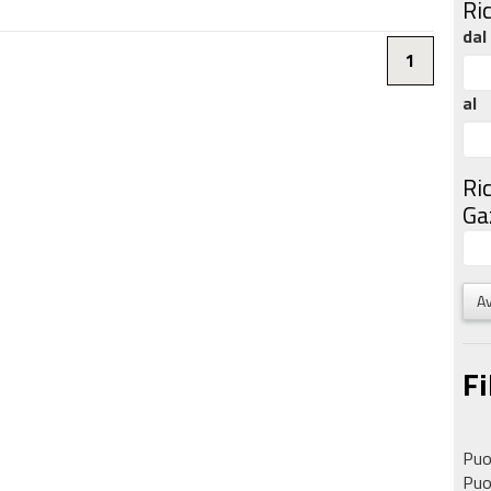
Ri
dal
1
al
Ri
Gaz
Av
Fi
Puoi
Puoi