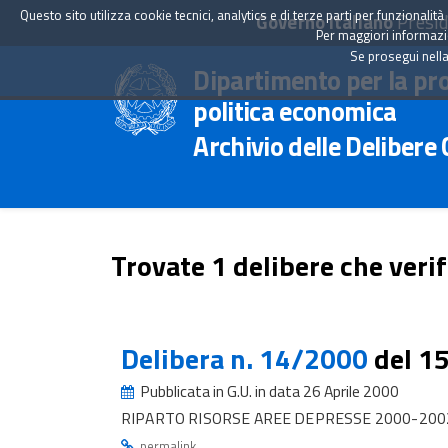
Questo sito utilizza cookie tecnici, analytics e di terze parti per funzionali
Governo Italiano
Presid
Per maggiori informazion
Se prosegui nella
Dipartimento per la pr
politica economica
Archivio delle Delibere
Trovate 1 delibere che verif
Delibera n. 14/2000
del 1
Pubblicata in G.U. in data 26 Aprile 2000
RIPARTO RISORSE AREE DEPRESSE 2000-2002 
.
permalink