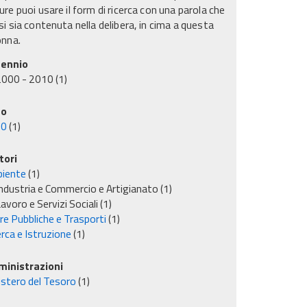
re puoi usare il form di ricerca con una parola che
i sia contenuta nella delibera, in cima a questa
onna.
ennio
2000 - 2010
(1)
no
00
(1)
tori
iente
(1)
ndustria e Commercio e Artigianato
(1)
avoro e Servizi Sociali
(1)
re Pubbliche e Trasporti
(1)
rca e Istruzione
(1)
inistrazioni
istero del Tesoro
(1)