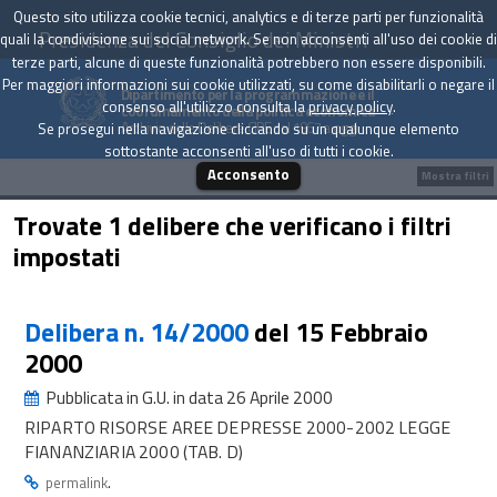
Questo sito utilizza cookie tecnici, analytics e di terze parti per funzionalità
Presidenza del Consiglio dei Ministri
quali la condivisione sui social network. Se non acconsenti all'uso dei cookie di
terze parti, alcune di queste funzionalità potrebbero non essere disponibili.
Per maggiori informazioni sui cookie utilizzati, su come disabilitarli o negare il
Dipartimento per la programmazione e il
consenso all'utilizzo consulta la
privacy policy
.
coordinamento della politica economica
Archivio delle Delibere CIPE dal 1967 a oggi
Se prosegui nella navigazione cliccando su un qualunque elemento
sottostante acconsenti all'uso di tutti i cookie.
Acconsento
Mostra filtri
Trovate 1 delibere che verificano i filtri
impostati
Delibera n. 14/2000
del 15 Febbraio
2000
Pubblicata in G.U. in data 26 Aprile 2000
RIPARTO RISORSE AREE DEPRESSE 2000-2002 LEGGE
FIANANZIARIA 2000 (TAB. D)
.
permalink