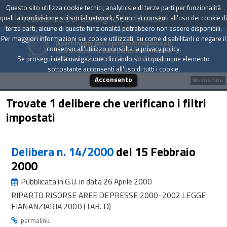
Questo sito utilizza cookie tecnici, analytics e di terze parti per funzionalità
Presidenza del Consiglio dei Ministri
quali la condivisione sui social network. Se non acconsenti all'uso dei cookie di
terze parti, alcune di queste funzionalità potrebbero non essere disponibili.
Per maggiori informazioni sui cookie utilizzati, su come disabilitarli o negare il
Dipartimento per la programmazione e il
consenso all'utilizzo consulta la
privacy policy
.
coordinamento della politica economica
Archivio delle Delibere CIPE dal 1967 a oggi
Se prosegui nella navigazione cliccando su un qualunque elemento
sottostante acconsenti all'uso di tutti i cookie.
Acconsento
Mostra filtri
Trovate 1 delibere che verificano i filtri
impostati
Delibera n. 14/2000
del 15 Febbraio
2000
Pubblicata in G.U. in data 26 Aprile 2000
RIPARTO RISORSE AREE DEPRESSE 2000-2002 LEGGE
FIANANZIARIA 2000 (TAB. D)
.
permalink