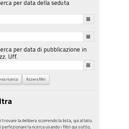
cerca per data della seduta
cerca per data di pubblicazione in
z. Uff.
via ricerca
Azzera filtri
ltra
 trovare la delibera scorrendo la lista, qui al lato.
 perfezionare la ricerca usando i filtri qui sotto,