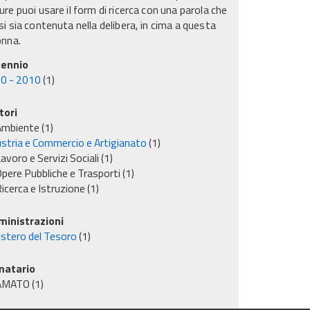
re puoi usare il form di ricerca con una parola che
i sia contenuta nella delibera, in cima a questa
onna.
ennio
0 - 2010
(1)
tori
Ambiente
(1)
ustria e Commercio e Artigianato
(1)
avoro e Servizi Sociali
(1)
pere Pubbliche e Trasporti
(1)
icerca e Istruzione
(1)
inistrazioni
istero del Tesoro
(1)
matario
AMATO
(1)