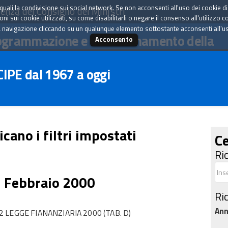
tà quali la condivisione sui social network. Se non acconsenti all'uso dei cookie d
enza del Consiglio dei Ministri
i sui cookie utilizzati, su come disabilitarli o negare il consenso all'utilizzo c
 navigazione cliccando su un qualunque elemento sottostante acconsenti all'uso 
ogrammazione e il coordinamento della
Acconsento
 CIPE dal 1967 a oggi
icano i filtri impostati
Ce
Ri
5 Febbraio 2000
Ri
An
LEGGE FIANANZIARIA 2000 (TAB. D)