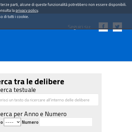
i terze parti, alcune di queste funzionalità potrebbero non essere disponibili.
onsulta la
privacy policy
.
di tutti i cookie.
Seguici su:
rca tra le delibere
cerca testuale
cerca per Anno e Numero
no
Numero