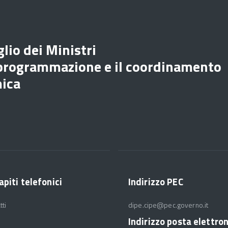
lio dei Ministri
 programmazione e il coordinamento
mica
apiti telefonici
Indirizzo PEC
tti
dipe.cipe@pec.governo.it
Indirizzo posta elettro