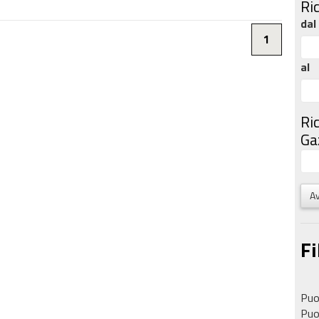
Ri
dal
1
al
Ri
Gaz
Av
Fi
Puoi
Puoi