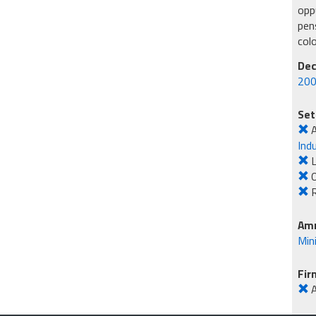
oppu
pens
col
Dec
200
Set
Ind
L
O
R
Amm
Min
Fir