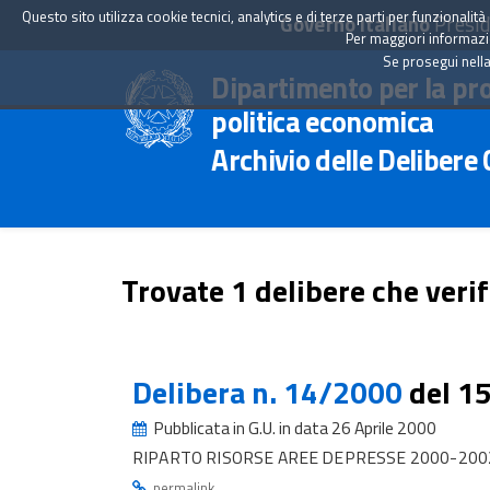
Questo sito utilizza cookie tecnici, analytics e di terze parti per funzionali
Governo Italiano
Presid
Per maggiori informazion
Se prosegui nella
Dipartimento per la pr
politica economica
Archivio delle Delibere
Trovate 1 delibere che verif
Delibera n. 14/2000
del 1
Pubblicata in G.U. in data 26 Aprile 2000
RIPARTO RISORSE AREE DEPRESSE 2000-2002 
.
permalink