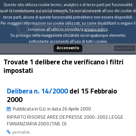
Questo sito utilizza cookie tecnici, analytics e di terze parti per funzionalità
Presidenza del Consiglio dei Ministri
quali la condivisione sui social network. Se non acconsenti all'uso dei cookie di
terze parti, alcune di queste funzionalità potrebbero non essere disponibili.
Per maggiori informazioni sui cookie utilizzati, su come disabilitarli o negare il
Dipartimento per la programmazione e il
consenso all'utilizzo consulta la
privacy policy
.
coordinamento della politica economica
Archivio delle Delibere CIPE dal 1967 a oggi
Se prosegui nella navigazione cliccando su un qualunque elemento
sottostante acconsenti all'uso di tutti i cookie.
Acconsento
Mostra filtri
Trovate 1 delibere che verificano i filtri
impostati
Delibera n. 14/2000
del 15 Febbraio
2000
Pubblicata in G.U. in data 26 Aprile 2000
RIPARTO RISORSE AREE DEPRESSE 2000-2002 LEGGE
FIANANZIARIA 2000 (TAB. D)
.
permalink