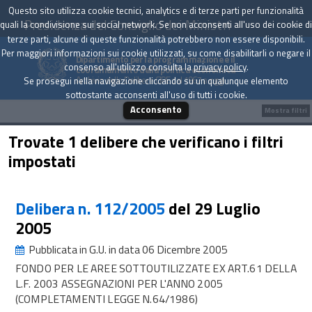
Questo sito utilizza cookie tecnici, analytics e di terze parti per funzionalità
Presidenza del Consiglio dei Ministri
quali la condivisione sui social network. Se non acconsenti all'uso dei cookie di
terze parti, alcune di queste funzionalità potrebbero non essere disponibili.
Per maggiori informazioni sui cookie utilizzati, su come disabilitarli o negare il
Dipartimento per la programmazione e il
consenso all'utilizzo consulta la
privacy policy
.
coordinamento della politica economica
Archivio delle Delibere CIPE dal 1967 a oggi
Se prosegui nella navigazione cliccando su un qualunque elemento
sottostante acconsenti all'uso di tutti i cookie.
Acconsento
Mostra filtri
Trovate 1 delibere che verificano i filtri
impostati
Delibera n. 112/2005
del 29 Luglio
2005
Pubblicata in G.U. in data 06 Dicembre 2005
FONDO PER LE AREE SOTTOUTILIZZATE EX ART.61 DELLA
L.F. 2003 ASSEGNAZIONI PER L'ANNO 2005
(COMPLETAMENTI LEGGE N.64/1986)