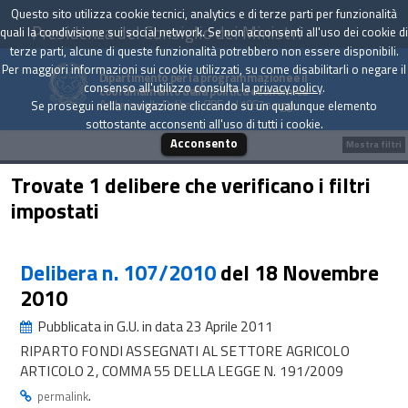
Questo sito utilizza cookie tecnici, analytics e di terze parti per funzionalità
Presidenza del Consiglio dei Ministri
quali la condivisione sui social network. Se non acconsenti all'uso dei cookie di
terze parti, alcune di queste funzionalità potrebbero non essere disponibili.
Per maggiori informazioni sui cookie utilizzati, su come disabilitarli o negare il
Dipartimento per la programmazione e il
consenso all'utilizzo consulta la
privacy policy
.
coordinamento della politica economica
Archivio delle Delibere CIPE dal 1967 a oggi
Se prosegui nella navigazione cliccando su un qualunque elemento
sottostante acconsenti all'uso di tutti i cookie.
Acconsento
Mostra filtri
Trovate 1 delibere che verificano i filtri
impostati
Delibera n. 107/2010
del 18 Novembre
2010
Pubblicata in G.U. in data 23 Aprile 2011
RIPARTO FONDI ASSEGNATI AL SETTORE AGRICOLO
ARTICOLO 2, COMMA 55 DELLA LEGGE N. 191/2009
.
permalink