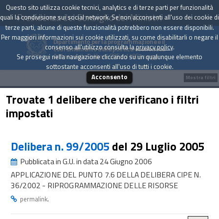
Questo sito utilizza cookie tecnici, analytics e di terze parti per funzionalità
Presidenza del Consiglio dei Ministri
quali la condivisione sui social network. Se non acconsenti all'uso dei cookie di
terze parti, alcune di queste funzionalità potrebbero non essere disponibili.
Per maggiori informazioni sui cookie utilizzati, su come disabilitarli o negare il
Dipartimento per la programmazione e il
consenso all'utilizzo consulta la
privacy policy
.
coordinamento della politica economica
Archivio delle Delibere CIPE dal 1967 a oggi
Se prosegui nella navigazione cliccando su un qualunque elemento
sottostante acconsenti all'uso di tutti i cookie.
Acconsento
Mostra filtri
Trovate 1 delibere che verificano i filtri
impostati
Delibera n. 99/2005
del 29 Luglio 2005
Pubblicata in G.U. in data 24 Giugno 2006
APPLICAZIONE DEL PUNTO 7.6 DELLA DELIBERA CIPE N.
36/2002 - RIPROGRAMMAZIONE DELLE RISORSE
.
permalink