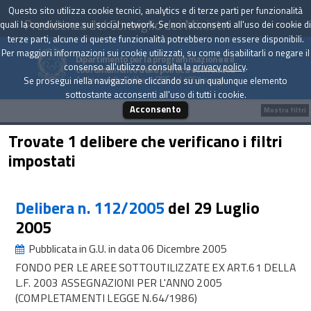
Questo sito utilizza cookie tecnici, analytics e di terze parti per funzionalità
Presidenza del Consiglio dei Ministri
quali la condivisione sui social network. Se non acconsenti all'uso dei cookie di
terze parti, alcune di queste funzionalità potrebbero non essere disponibili.
Per maggiori informazioni sui cookie utilizzati, su come disabilitarli o negare il
Dipartimento per la programmazione e il
consenso all'utilizzo consulta la
privacy policy
.
coordinamento della politica economica
Archivio delle Delibere CIPE dal 1967 a oggi
Se prosegui nella navigazione cliccando su un qualunque elemento
sottostante acconsenti all'uso di tutti i cookie.
Acconsento
Mostra filtri
Trovate 1 delibere che verificano i filtri
impostati
Delibera n. 112/2005
del 29 Luglio
2005
Pubblicata in G.U. in data 06 Dicembre 2005
FONDO PER LE AREE SOTTOUTILIZZATE EX ART.61 DELLA
L.F. 2003 ASSEGNAZIONI PER L'ANNO 2005
(COMPLETAMENTI LEGGE N.64/1986)