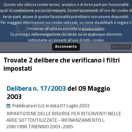
Questo sito utilizza cookie tecnici, analytics e di terze parti per funzionalità
Presidenza del Consiglio dei Ministri
quali la condivisione sui social network. Se non acconsenti all'uso dei cookie di
terze parti, alcune di queste funzionalità potrebbero non essere disponibili.
Per maggiori informazioni sui cookie utilizzati, su come disabilitarli o negare il
Dipartimento per la programmazione e il
consenso all'utilizzo consulta la
privacy policy
.
coordinamento della politica economica
Archivio delle Delibere CIPE dal 1967 a oggi
Se prosegui nella navigazione cliccando su un qualunque elemento
sottostante acconsenti all'uso di tutti i cookie.
Acconsento
Mostra filtri
Trovate 2 delibere che verificano i filtri
impostati
Delibera n. 17/2003
del 09 Maggio
2003
Pubblicata in G.U. in data 07 Luglio 2003
RIPARTIZIONE DELLE RISORSE PER INTERVENTI NELLE
AREE SOTTOUTILIZZATE - RIFINANZIAMENTO L.
208/1998 TRIENNIO 2003-2005