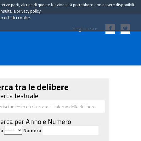
i terze parti, alcune di queste funzionalità potrebbero non essere disponibili.
onsulta la
privacy policy
.
di tutti i cookie.
Seguici su:
rca tra le delibere
cerca testuale
cerca per Anno e Numero
no
Numero