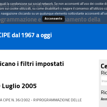
tà quali la condivisione sui social network. Se non acconsenti all'uso dei cookie d
enza del Consiglio dei Ministri
i sui cookie utilizzati, su come disabilitarli o negare il consenso all'utilizzo c
 navigazione cliccando su un qualunque elemento sottostante acconsenti all'uso 
ogrammazione e il coordinamento della
Acconsento
 CIPE dal 1967 a oggi
icano i filtri impostati
Ce
Ri
9 Luglio 2005
Ri
An
A CIPE N. 36/2002 - RIPROGRAMMAZIONE DELLE