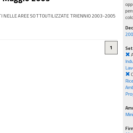
oppu
pens
I NELLE AREE SOTTOUTILIZZATE TRIENNIO 2003-2005
col
Dec
200
1
Set
A
Ind
Lavo
O
Rice
Amb
Pro
Amm
Min
Fir