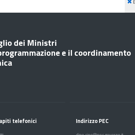
lio dei Ministri
 programmazione e il coordinamento
mica
apiti telefonici
Indirizzo PEC
tti
dipe.cipe@pec.governo.it