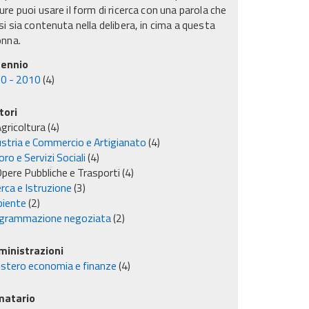
re puoi usare il form di ricerca con una parola che
i sia contenuta nella delibera, in cima a questa
onna.
ennio
0 - 2010
(4)
tori
gricoltura
(4)
ustria e Commercio e Artigianato
(4)
ro e Servizi Sociali
(4)
pere Pubbliche e Trasporti
(4)
rca e Istruzione
(3)
iente
(2)
grammazione negoziata
(2)
inistrazioni
istero economia e finanze
(4)
matario