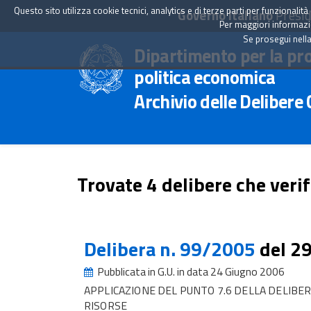
Questo sito utilizza cookie tecnici, analytics e di terze parti per funzionali
Governo Italiano
Presid
Per maggiori informazion
Se prosegui nella
Dipartimento per la pr
politica economica
Archivio delle Delibere
Trovate 4 delibere che verif
Delibera n. 99/2005
del 2
Pubblicata in G.U. in data 24 Giugno 2006
APPLICAZIONE DEL PUNTO 7.6 DELLA DELIBER
RISORSE