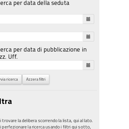
cerca per data della seduta
cerca per data di pubblicazione in
z. Uff.
via ricerca
Azzera filtri
ltra
 trovare la delibera scorrendo la lista, qui al lato.
 perfezionare la ricerca usando i filtri qui sotto,