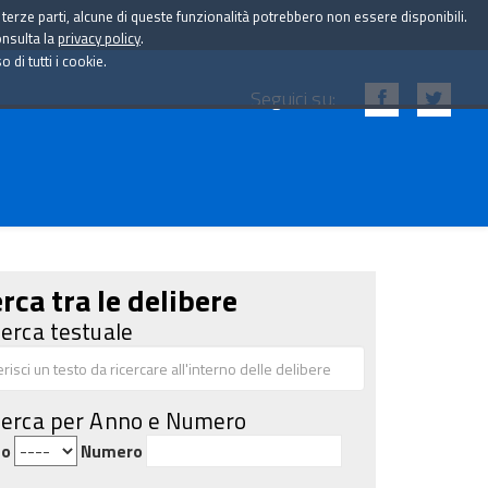
i terze parti, alcune di queste funzionalità potrebbero non essere disponibili.
onsulta la
privacy policy
.
di tutti i cookie.
Seguici su:
rca tra le delibere
cerca testuale
cerca per Anno e Numero
no
Numero