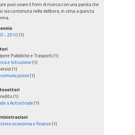
re puoi usare il form di ricerca con una parola che
i sia contenuta nella delibera, in cima a questa
onna.
ennio
0 - 2010
(1)
tori
pere Pubbliche e Trasporti
(1)
rca e Istruzione
(1)
ervizi
(1)
ecomunicazioni
(1)
tosettori
redito
(1)
ade a Autostrade
(1)
inistrazioni
istero economia e finanze
(1)