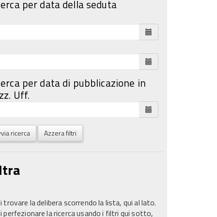
cerca per data della seduta
cerca per data di pubblicazione in
z. Uff.
via ricerca
Azzera filtri
ltra
 trovare la delibera scorrendo la lista, qui al lato.
 perfezionare la ricerca usando i filtri qui sotto,