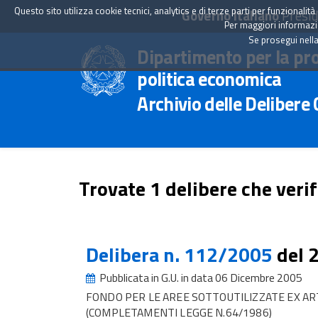
Questo sito utilizza cookie tecnici, analytics e di terze parti per funzionali
Governo Italiano
Presid
Per maggiori informazion
Se prosegui nella
Dipartimento per la pr
politica economica
Archivio delle Delibere
Trovate 1 delibere che verif
Delibera n. 112/2005
del 
Pubblicata in G.U. in data 06 Dicembre 2005
FONDO PER LE AREE SOTTOUTILIZZATE EX ART
(COMPLETAMENTI LEGGE N.64/1986)