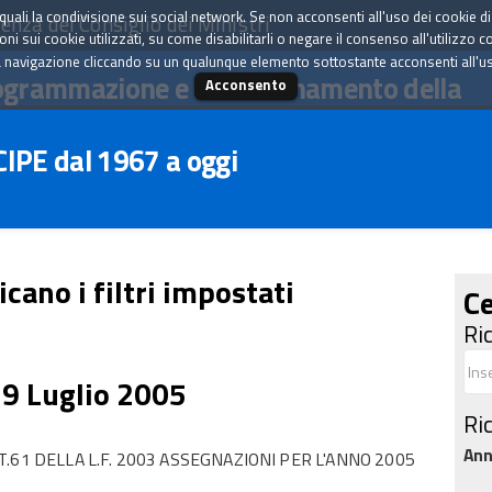
tà quali la condivisione sui social network. Se non acconsenti all'uso dei cookie d
enza del Consiglio dei Ministri
i sui cookie utilizzati, su come disabilitarli o negare il consenso all'utilizzo c
 navigazione cliccando su un qualunque elemento sottostante acconsenti all'uso 
ogrammazione e il coordinamento della
Acconsento
 CIPE dal 1967 a oggi
icano i filtri impostati
Ce
Ri
29 Luglio 2005
Ri
An
.61 DELLA L.F. 2003 ASSEGNAZIONI PER L'ANNO 2005