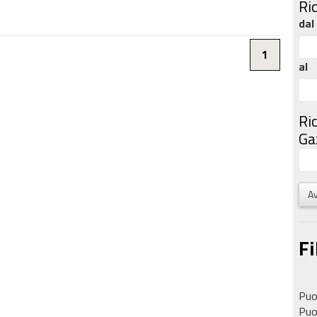
Ri
dal
1
al
Ri
Gaz
Av
Fi
Puoi
Puoi