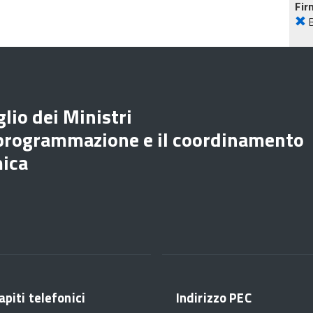
Fir
lio dei Ministri
 programmazione e il coordinamento
mica
apiti telefonici
Indirizzo PEC