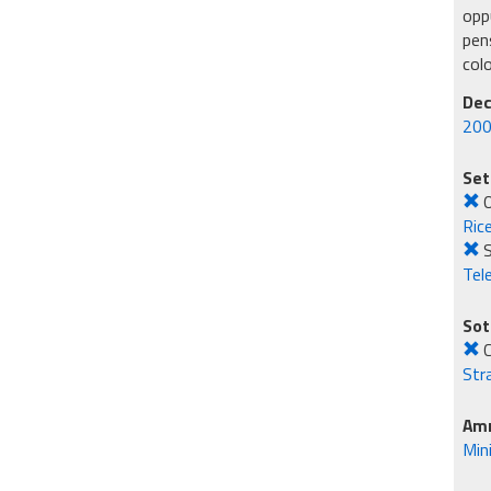
oppu
pens
col
Dec
200
Set
O
Rice
S
Tel
Sot
C
Str
Amm
Min